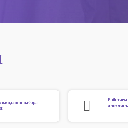
ы
Работаем
з ожидания набора
лицензий
и!