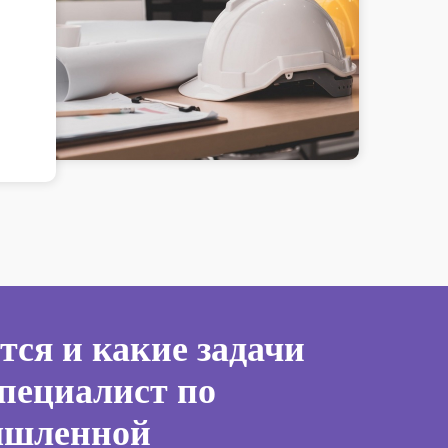
тся и какие задачи
пециалист по
ышленной