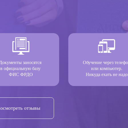
Документы заносятся
Обучение через телеф
в официальную базу
или компьютер.
ФИС ФРДО
Никуда ехать не надо
осмотреть отзывы