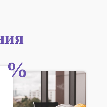
ния
%