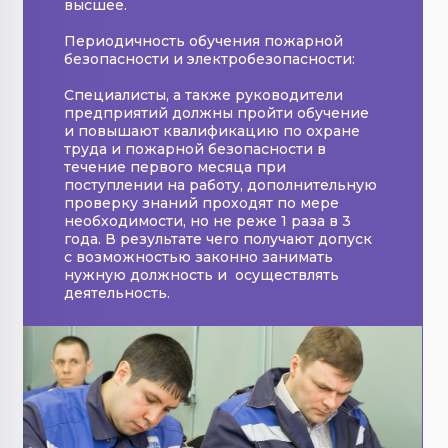
высшее.
Периодичность обучения пожарной
безопасности и электробезопасности:
Специалисты, а также руководители
предприятий должны пройти обучение
и повышают квалификацию по охране
труда и пожарной безопасности в
течение первого месяца при
поступлении на работу, дополнительную
проверку знаний проходят по мере
необходимости, но не реже 1 раза в 3
года. В результате чего получают допуск
с возможностью законно занимать
нужную должность и осуществлять
деятельность.