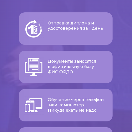
Отправка диплома и
удостоверения за 1 день
Документы заносятся
в официальную базу
ФИС ФРДО
Обучение через телефон
или компьютер.
Никуда ехать не надо