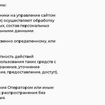
ны:
дники на управление сайтом
и) осуществляют обработку
ых, состав персональных
альными данными.
освенно определенному, или
упность действий
ользования таких средств с
хранение, уточнение
е, предоставление, доступ),
дения Оператором или иным
х распространения без
ия.