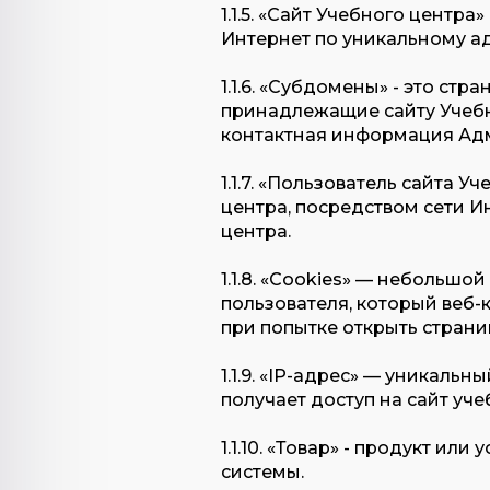
1.1.5. «Сайт Учебного центр
Интернет по уникальному ад
1.1.6. «Субдомены» - это ст
принадлежащие сайту Учебно
контактная информация Ад
1.1.7. «Пользователь сайта 
центра, посредством сети 
центра.
1.1.8. «Cookies» — небольш
пользователя, который веб-
при попытке открыть страни
1.1.9. «IP-адрес» — уникаль
получает доступ на сайт уче
1.1.10. «Товар» - продукт ил
системы.