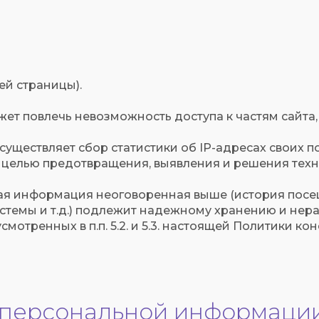
ей страницы).
может повлечь невозможность доступа к частям сайт
 осуществляет сбор статистики об IP-адресах своих 
 целью предотвращения, выявления и решения техн
ная информация неоговоренная выше (история пос
стемы и т.д.) подлежит надежному хранению и нер
мотренных в п.п. 5.2. и 5.3. настоящей Политики к
а персональной информации