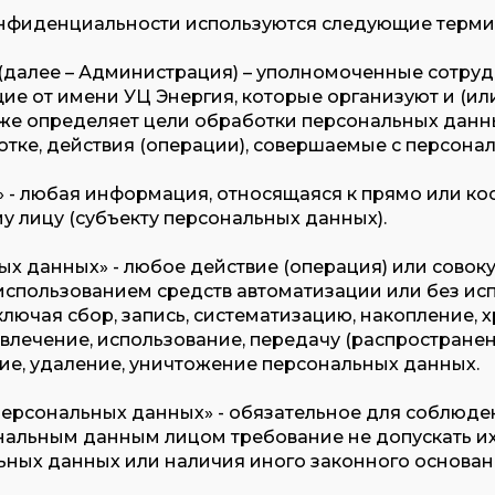
конфиденциальности используются следующие терми
а» (далее – Администрация) – уполномоченные сотру
ие от имени УЦ Энергия, которые организуют и (ил
кже определяет цели обработки персональных данн
тке, действия (операции), совершаемые с персон
е» - любая информация, относящаяся к прямо или к
 лицу (субъекту персональных данных).
ных данных» - любое действие (операция) или совок
использованием средств автоматизации или без исп
ючая сбор, запись, систематизацию, накопление, 
звлечение, использование, передачу (распространени
ие, удаление, уничтожение персональных данных.
ь персональных данных» - обязательное для соблю
нальным данным лицом требование не допускать и
ьных данных или наличия иного законного основан