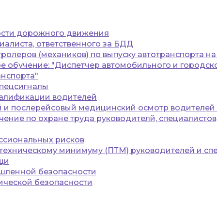
ости дорожного движения
иалиста, ответственного за БДД
ролеров (механиков) по выпуску автотранспорта н
 обучение: "Диспетчер автомобильного и городск
анспорта"
спецсигналы
алификации водителей
 и послерейсовый медицинский осмотр водителей 
ение по охране труда руководителй, специалистов
ссиональных рисков
техническому минимуму (ПТМ) руководителей и сп
щи
шленной безопасности
ической безопасности