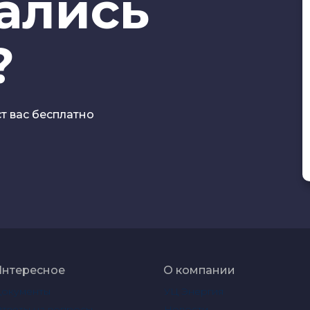
тались
?
ст вас бесплатно
Интересное
О компании
Документы
УЦ Энергия
тветы на вопросы
Новости