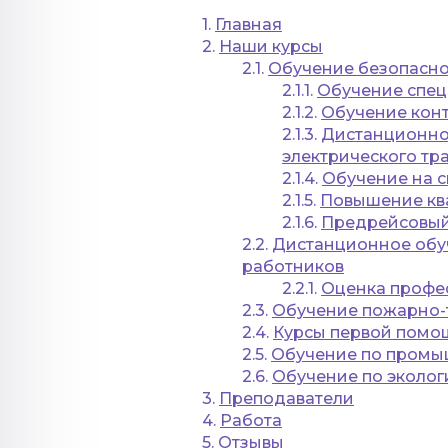
1.
Главная
2.
Наши курсы
2.1.
Обучение безопасн
2.1.1.
Обучение спец
2.1.2.
Обучение конт
2.1.3.
Дистанционное
электрического тр
2.1.4.
Обучение на 
2.1.5.
Повышение кв
2.1.6.
Предрейсовый
2.2.
Дистанционное обуч
работников
2.2.1.
Оценка профе
2.3.
Обучение пожарно-
2.4.
Курсы первой помо
2.5.
Обучение по промы
2.6.
Обучение по эколог
3.
Преподаватели
4.
Работа
5.
Отзывы