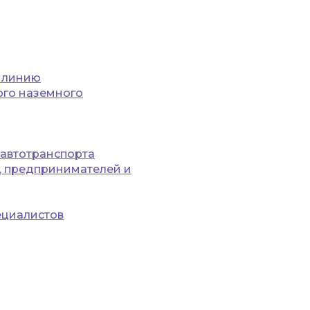
а линию
ого наземного
автотранспорта
, предпринимателей и
ециалистов