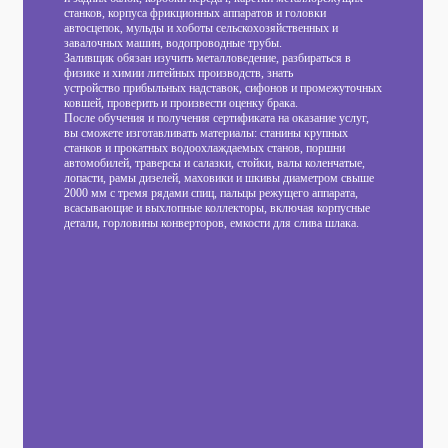
станков, корпуса фрикционных аппаратов и головки
автосцепок, мульды и хоботы сельскохозяйственных и
завалочных машин, водопроводные трубы.
Заливщик обязан изучить металловедение, разбираться в
физике и химии литейных производств, знать
устройство прибыльных надставок, сифонов и промежуточных
ковшей, проверить и произвести оценку брака.
После обучения и получения сертификата на оказание услуг,
вы сможете изготавливать материалы: станины крупных
станков и прокатных водоохлаждаемых станов, поршни
автомобилей, траверсы и салазки, стойки, валы коленчатые,
лопасти, рамы дизелей, маховики и шкивы диаметром свыше
2000 мм с тремя рядами спиц, пальцы режущего аппарата,
всасывающие и выхлопные коллекторы, включая корпусные
детали, горловины конверторов, емкости для слива шлака.