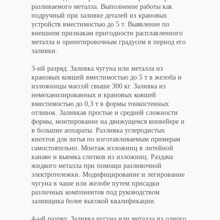
разливаемого металла. Выполнение работы как
подручный при заливке деталей из крановых
устройств вместимостью до 5 т. Выявление по
внешним признакам пригодности расплавленного
металла и ориентировочным градусом в период его
заливки.
3-ий разряд:
Заливка чугуна или металла из
крановых ковшей вместимостью до 5 т в желоба и
изложницы массой свыше 300 кг. Заливка из
немеханизированных и крановых ковшей
вместимостью до 0,3 т в формы тонкостенных
отливок. Заливкав простые и средней сложности
формы, монтирование на движущемся конвейере и
в большие аппараты. Разливка углеродистых
кнехтов для литья по изготавливаемым примерам
самостоятельно. Монтаж изложниц в литейной
канаве и выемка слитков из изложниц. Раздача
жидкого металла при помощи разливочной
электротележки. Модифицирование и легирование
чугуна в чаше или желобе путем присадки
различных компонентов под руководством
заливщика более высокой квалификации.
4-ый разряд:
Заливка чугуна или металла из одного