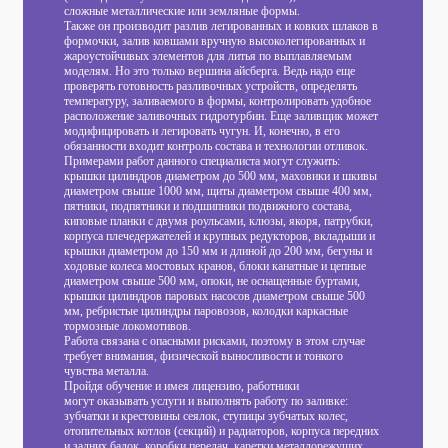
сложные металлические или земляные формы.
Также он производит разлив легированных и ковких шлаков в
формочки, залив ковшами вручную высоколегированных и
жароустойчивых элементов для литья по выплавляемым
моделям. Но это только вершина айсберга. Ведь надо еще
проверять готовность разливочных устройств, определять
температуру, заливаемого в формы, контролировать удобное
расположение заливочных гидротурбин. Еще заливщик может
модифицировать и легировать чугун. И, конечно, в его
обязанности входит контроль состава и технологии отливок.
Примерами работ данного специалиста могут служить:
крышки цилиндров диаметром до 500 мм, маховики и шкивы
диаметром свыше 1000 мм, щиты диаметром свыше 400 мм,
пятники, подпятники и подшипники подвижного состава,
киповые планки с двумя роульсами, клюзы, якоря, патрубки,
корпуса плечедержателей и крупных редукторов, вкладыши и
крышки диаметром до 150 мм и длиной до 200 мм, бегуны и
ходовые колеса мостовых кранов, блоки канатные и цепные
диаметром свыше 500 мм, опоки, не оснащенные буртами,
крышки цилиндров паровых насосов диаметром свыше 500
мм, ребристые цилиндры паровозов, колодки каркасные
тормозные локомотивов.
Работа связана с опасными рисками, поэтому в этом случае
требует внимания, физической выносливости и тонкого
чувства металла.
Пройдя обучение и имея лицензию, работники
могут оказывать услуги и выполнять работу по заливке:
зубчатки и крестовины сеялок, ступицы зубчатых колес,
отопительных котлов (секций) и радиаторов, корпуса передних
и задних балок, коробки передач, каретки металлорежущих