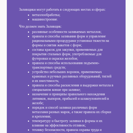
Заливщики могут работать в следующих местах и сферах:
металлообработка;
машиностроение.
Что должен знать Заливщик:
разливные особенности заливаемых металлов;
правила и способы заливания форм и управление
рациональными процедурами установки тяжести на
формы и снятия жакетов с форм;
составы красок для закупки, применяемых для
покрытия стальных форм, употребляемые для
футеровки и окраски желобов;
правила и способы использования подъемно-
транспортных средств;
устройство небольших воронок, применяемых
крановых и ручных разливных оборудований, тиглей
и их вместимость;
правила и способы раскисления и выдержки металла в
специальном ковше при заливке;
назначение и принципы правильного нахождения
литников, выпоров, прибылей и шлакоуловителей в
желобе;
порядок и способ заливки различных форм
металлами разных марок, а также правила их сборки
и крепления;
температуру и быстроту заливки в формы и их
влияние на эффективность отливок;
технику безопасности, правила охраны труда и