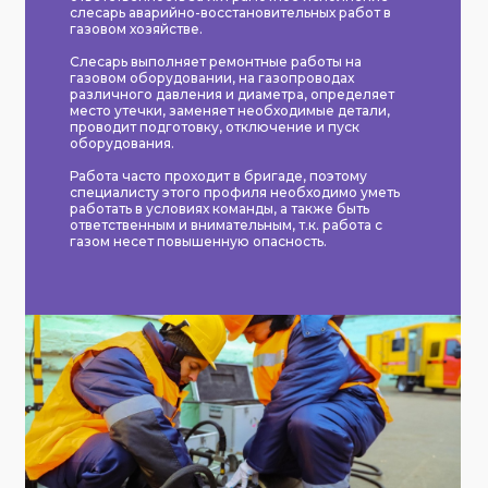
слесарь аварийно-восстановительных работ в
газовом хозяйстве.
Слесарь выполняет ремонтные работы на
газовом оборудовании, на газопроводах
различного давления и диаметра, определяет
место утечки, заменяет необходимые детали,
проводит подготовку, отключение и пуск
оборудования.
Работа часто проходит в бригаде, поэтому
специалисту этого профиля необходимо уметь
работать в условиях команды, а также быть
ответственным и внимательным, т.к. работа с
газом несет повышенную опасность.