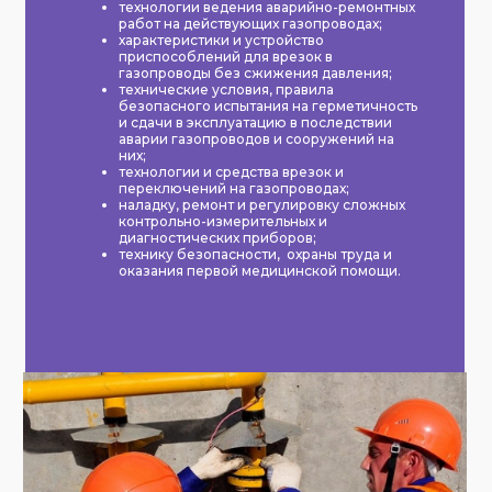
технологии ведения аварийно-ремонтных
работ на действующих газопроводах;
характеристики и устройство
приспособлений для врезок в
газопроводы без сжижения давления;
технические условия, правила
безопасного испытания на герметичность
и сдачи в эксплуатацию в последствии
аварии газопроводов и сооружений на
них;
технологии и средства врезок и
переключений на газопроводах;
наладку, ремонт и регулировку сложных
контрольно-измерительных и
диагностических приборов;
технику безопасности, охраны труда и
оказания первой медицинской помощи.