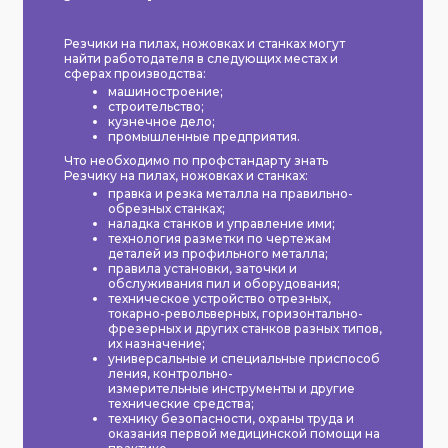
Резчики на пилах, ножовках и станках могут
найти работодателя в следующих местах и
сферах производства:
машиностроение;
строительство;
кузнечное дело;
промышленные предприятия.
Что необходимо по профстандарту знать
Резчику на пилах, ножовках и станках:
правка и резка металла на правильно-
обрезных станках;
наладка станков и управление ими;
технология разметки по чертежам
деталей из профильного металла;
правила установки, заточки и
обслуживания пил и оборудования;
техническое устройство отрезных,
токарно-револьверных, горизонтально-
фрезерных и других станков разных типов,
их назначение;
универсальные и специальные приспособ
ления, контрольно-
измерительные инструменты и другие
технические средства;
технику безопасности, охраны труда и
оказания первой медицинской помощи на