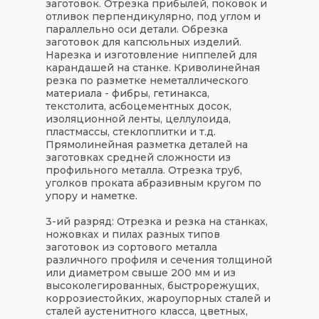
заготовок. Отрезка прибылей, поковок и
отливок перпендикулярно, под углом и
параллельно оси детали. Обрезка
заготовок для капсюльных изделий.
Нарезка и изготовление ниппелей для
карандашей на станке. Криволинейная
резка по разметке неметаллического
материала - фибры, гетинакса,
текстолита, асбоцементных досок,
изоляционной ленты, целлулоида,
пластмассы, стеклоплитки и т.д.
Прямолинейная разметка деталей на
заготовках средней сложности из
профильного металла. Отрезка труб,
уголков проката абразивным кругом по
упору и наметке.
3-ий разряд:
Отрезка и резка на станках,
ножовках и пилах разных типов
заготовок из сортового металла
различного профиля и сечения толщиной
или диаметром свыше 200 мм и из
высоколегированных, быстрорежущих,
коррозиестойких, жароупорных сталей и
сталей аустенитного класса, цветных,