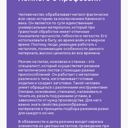
Человечество обрабатывает металл фактически
всю свою историю за исключением Каменного
века. Он является по сути единственным
универсальным материалом, который при
грамотной обработке имеет отличные
показатели прочности, гибкости и легкости. Его
использовали в быту, во время войн и в мирное
время. Поэтому люди, умеющие работать с
металлом, понимающие особенности данного
материала, высоко ценились во все времена.
Резчик на пилах, ножовках и станках – это
специалист, который осуществляет резание
металлических листов с помощью разных
приспособлений. Он работает с металлами
различного типа, изготавливает готовые
изделия и создает заготовки. Такой человек
умеет обращаться с различными инструментами
(пилами, ножовками, станками), налаживать и
точить их, резать под разными углами, в
зависимости от нужд производства. Для него
важно знать свойства разнообразных
материалов и принципы подбора режимов разки
для каждого из них.
В обязанности и дела резчика входит нарезка
элементов из цветных металлов; проведение при