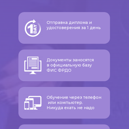
Отправка диплома и
удостоверения за 1 день
Документы заносятся
в официальную базу
ФИС ФРДО
Обучение через телефон
или компьютер.
Никуда ехать не надо