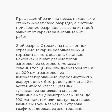
Профессия «
Резчик на пилах, ножовках и
станках
»
имеет свою
разрядную систему
,
присвоение разрядов согласно которой
зависит от характера выполняемых
работ:
2-ой разряд:
Отрезка на налаженных
отрезных, токарно-револьверных и
горизонтально-фрезерных станках,
ножовках и пилах разных типов
заготовок из сортового металла и
сечения толщиной или диаметром от 100
до 200 мм и заготовок из
высоколегированных, коррозиестойких,
жароупорных, быстрорежущих сталей и
аустенитного класса, цветных,
тугоплавких металлов и сплавов
толщиной или диаметром свыше 50 до
100 мм, пакетом или поштучно, а также
камней и труб. Разметка и отрезка
графитосодержащих электродных