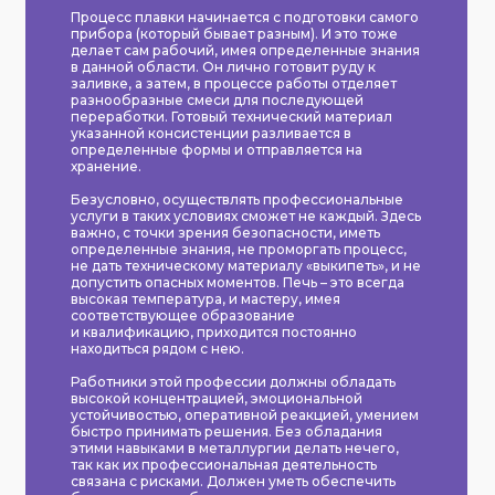
Процесс плавки начинается с подготовки самого
прибора (который бывает разным). И это тоже
делает сам рабочий, имея определенные знания
в данной области. Он лично готовит руду к
заливке, а затем, в процессе работы отделяет
разнообразные смеси для последующей
переработки. Готовый технический материал
указанной консистенции разливается в
определенные формы и отправляется на
хранение.
Безусловно, осуществлять профессиональные
услуги в таких условиях сможет не каждый. Здесь
важно, с точки зрения безопасности, иметь
определенные знания, не проморгать процесс,
не дать техническому материалу «выкипеть», и не
допустить опасных моментов. Печь – это всегда
высокая температура, и мастеру, имея
соответствующее образование
и квалификацию, приходится постоянно
находиться рядом с нею.
Работники этой профессии должны обладать
высокой концентрацией, эмоциональной
устойчивостью, оперативной реакцией, умением
быстро принимать решения. Без обладания
этими навыками в металлургии делать нечего,
так как их профессиональная деятельность
связана с рисками. Должен уметь обеспечить