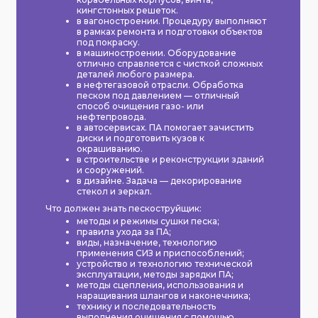
кингстонных решеток.
в вагоностроении. Процедуру выполняют
в рамках ремонта и подготовки объектов
под покраску.
в машиностроении. Оборудование
отлично справляется с чисткой сложных
деталей любого размера.
в нефтегазовой отрасли. Обработка
песком под давлением — отличный
способ очищения газо- или
нефтепровода.
в автосервисах. ПА помогает зачистить
диски и подготовить кузов к
окрашиванию.
в строительстве и реконструкции зданий
и сооружений.
в дизайне. Задача — декорирование
стекол и зеркал.​​​​​​​
Что должен знать пескоструйщик:
методы и режимы сушки песка;
правила ухода за ПА;
виды, назначение, технологию
применения СИЗ и приспособлений;
устройство и технологию технической
эксплуатации, методы зарядки ПА;
методы сцепления, использования и
наращивания шлангов и наконечника;
технику и последовательность
выполнения очищения с помощью