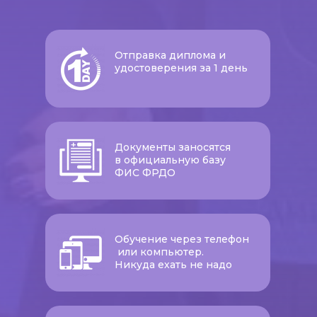
Отправка диплома и
удостоверения за 1 день
Документы заносятся
в официальную базу
ФИС ФРДО
Обучение через телефон
или компьютер.
Никуда ехать не надо