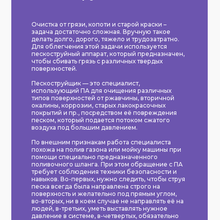
Очистка от грязи, копоти и старой краски –
задача достаточно сложная. Вручную такое
делать долго, дорого, тяжело и трудозатратно.
Для облегчения этой задачи используется
пескоструйный аппарат, который предназначен,
чтобы сбивать грязь с различных твердых
поверхностей.
Пескоструйщик — это специалист,
использующий ПА для очищения различных
типов поверхностей от ржавчины, вторичной
окалины, коррозии, старых лакокрасочных
покрытий и пр., посредством её повреждения
песком, который подается потоком сжатого
воздуха под большим давлением.
По внешним признакам работа специалиста
похожа на полив газона или мойку машины при
помощи специально предназначенного
поливочного шланга. При этом обращение с ПА
требует соблюдения техники безопасности и
навыков. Во-первых, нужно следить, чтобы струя
песка всегда была направлена строго на
поверхность и желательно под прямым углом,
во-вторых, ни в коем случае не направлять её на
людей, в-третьих, уметь выставлять нужное
давление в системе, в-четвертых, обязательно