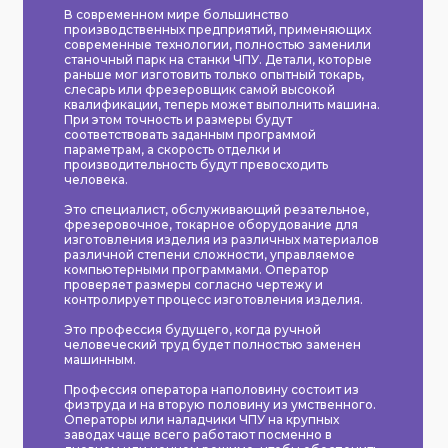
В современном мире большинство
производственных предприятий, применяющих
современные технологии, полностью заменили
станочный парк на станки ЧПУ. Детали, которые
раньше мог изготовить только опытный токарь,
слесарь или фрезеровщик самой высокой
квалификации, теперь может выполнить машина.
При этом точность и размеры будут
соответствовать заданным программой
параметрам, а скорость отделки и
производительность будут превосходить
человека.
Это специалист, обслуживающий резательное,
фрезеровочное, токарное оборудование для
изготовления изделия из различных материалов
различной степени сложности, управляемое
компьютерными программами. Оператор
проверяет размеры согласно чертежу и
контролирует процесс изготовления изделия.
Это профессия будущего, когда ручной
человеческий труд будет полностью заменен
машинным.
Профессия оператора наполовину состоит из
физтруда и на вторую половину из умственного.
Операторы или наладчики ЧПУ на крупных
заводах чаще всего работают посменно в