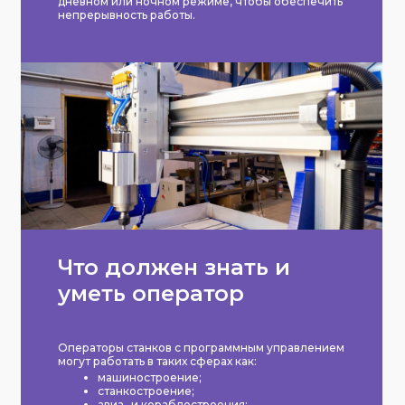
дневном или ночном режиме, чтобы обеспечить
непрерывность работы.
Что должен знать и
уметь оператор
Операторы станков с программным управлением
могут работать в таких сферах как:
машиностроение;
станкостроение;
авиа- и кораблестроения;