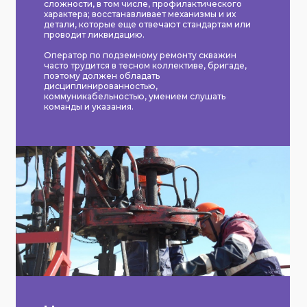
сложности, в том числе, профилактического
характера; восстанавливает механизмы и их
детали, которые еще отвечают стандартам или
проводит ликвидацию.
Оператор по подземному ремонту скважин
часто трудится в тесном коллективе, бригаде,
поэтому должен обладать
дисциплинированностью,
коммуникабельностью, умением слушать
команды и указания.