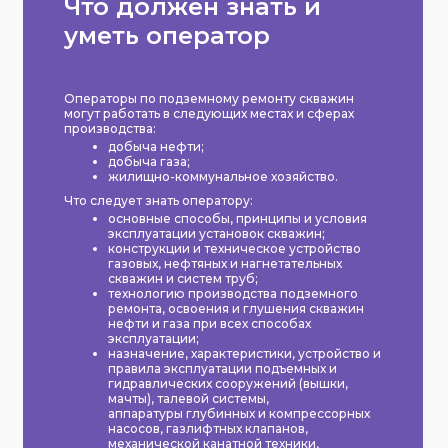
Что должен знать и
уметь оператор
Операторы по подземному ремонту скважин
могут работать в следующих местах и сферах
производства:
добыча нефти;
добыча газа;
жилищно-коммунальное хозяйство.
Что следует знать оператору:
основные способы, принципы и условия
эксплуатации установок скважин;
конструкции и техническое устройство
газовых, нефтяных и нагнетательных
скважин и систем труб;
технологию производства подземного
ремонта, освоения и глушения скважин
нефти и газа при всех способах
эксплуатации;
назначение, характеристики, устройство и
правила эксплуатации подъемных и
гидравлических сооружений (вышки,
мачты), талевой системы,
аппаратуры глубинных и компрессорных
насосов, газлифтных клапанов,
механической канатной техники,