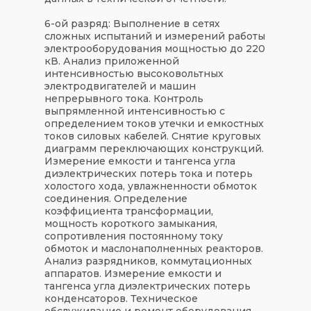
6-ой разряд:
Выполнение в сетях
сложных испытаний и измерений работы
электрооборудования мощностью до 220
кВ. Анализ приложенной
интенсивностью высоковольтных
электродвигателей и машин
непрерывного тока. Контроль
выпрямленной интенсивностью с
определением токов утечки и емкостных
токов силовых кабелей. Снятие круговых
диаграмм переключающих конструкций.
Измерение емкости и тангенса угла
диэлектрических потерь тока и потерь
холостого хода, увлажненности обмоток
соединения. Определение
коэффициента трансформации,
мощность короткого замыкания,
сопротивления постоянному току
обмоток и маслонаполненных реакторов.
Анализ разрядников, коммутационных
аппаратов. Измерение емкости и
тангенса угла диэлектрических потерь
конденсаторов. Техническое
обслуживание и ремонт оборудования.