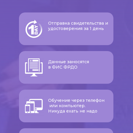
Отправка свидетельства и
удостоверения за 1 день
Данные заносятся
в ФИС ФРДО
Обучение через телефон
или компьютер.
Никуда ехать не надо