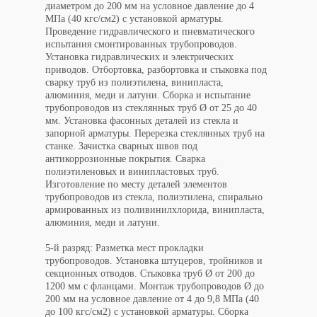
диаметром до 200 мм на условное давление до 4
МПа (40 кгс/см2) с установкой арматуры.
Проведение гидравлического и пневматического
испытания смонтированных трубопроводов.
Установка гидравлических и электрических
приводов. Отбортовка, разбортовка и стыковка под
сварку труб из полиэтилена, винипласта,
алюминия, меди и латуни. Сборка и испытание
трубопроводов из стеклянных труб Ø от 25 до 40
мм. Установка фасонных деталей из стекла и
запорной арматуры. Перерезка стеклянных труб на
станке. Зачистка сварных швов под
антикоррозионные покрытия. Сварка
полиэтиленовых и винипластовых труб.
Изготовление по месту деталей элементов
трубопроводов из стекла, полиэтилена, спирально
армированных из поливинилхлорида, винипласта,
алюминия, меди и латуни.
5-й разряд: Разметка мест прокладки
трубопроводов. Установка штуцеров, тройников и
секционных отводов. Стыковка труб Ø от 200 до
1200 мм с фланцами. Монтаж трубопроводов Ø до
200 мм на условное давление от 4 до 9,8 МПа (40
до 100 кгс/см2) с установкой арматуры. Сборка