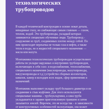
технологических
трубопроводов
В каждой технической конструкции в основе лежат детали,
невидимые глазу, но снабжающие самым главным — газом,
теплом, водой. Это трубопроводы, укладкой которых
занимаются специально обученные люди. Трубопровод -
сооружение из труб, соединенных плотно между собой. По
ним происходит перекачка не только газа и нефти, а также
тепла и воды, но и жидкостей специального назначения —
масла или мазута.
Монтажники технологических трубопроводов осуществляют
работы по укладке наружных и внутренних трубопроводов,
включающих в себя газо- и водоснабжения, теплоснабжения,
специального назначения (маслопроводы, мазутопроводы,
вакуумопроводы и т.д.) устройство сборных коллекторов,
каналов, камер и колодцев всех видов, сфер применения и
назначений.
Монтажник выполняет укладку труб большого диаметра и их
соединение в стык муфтами. Для этого используются
специальные машины – трубоукладчики, а сама труба
укладывается в заранее приготовленную траншею и затем
засыпается землей. Впрочем, это не всегда так – в зависимости
от конструктивных особенностей эксплуатации, она может