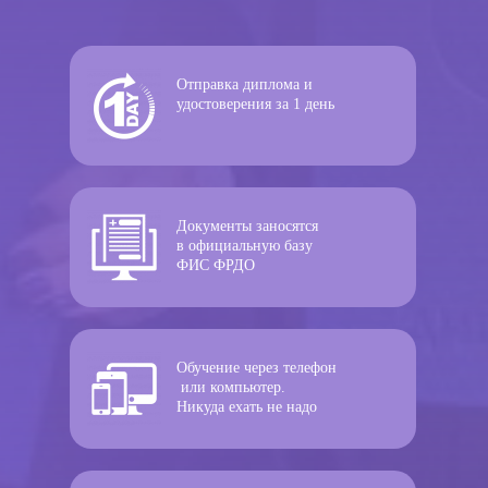
Отправка диплома и
удостоверения за 1 день
Документы заносятся
в официальную базу
ФИС ФРДО
Обучение через телефон
или компьютер.
Никуда ехать не надо