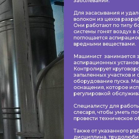
заболеваний.
Для засасывания и удале
волокон из цехов разра
Они работают по типу 
системы гонят воздух в
поглощается аспирацио
вредными веществами.
Машинист занимается э
аспирационных установо
Контролирует круговоро
запыленных участков и 
оборудование пуска. Ма
оснащения, которое исп
регулировкой обслужив
Специалисту для работ
слесаря, чтобы уметь п
провести техническое о
Также от указанного ра
дисциплина, трудолюбие