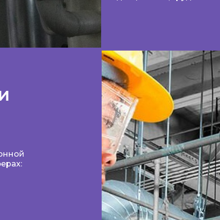
и
онной
ерах: