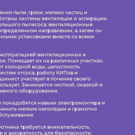
ния пыли, грязи, мелких частиц и
ботаны системы вентиляции и аспирации.
большого пылесоса: вентиляционные
 определенном направлении, а затем он
нными установками вместе со всеми
ксплуатацией вентиляционных и
к. Помещает их на различных участках.
т холодной воды, целостность
систем отсоса, работу КИПов и
шинист участвует в починке своего
ользует. Занимается чисткой, смазкой и
аемого оборудования.
ы понадобятся навыки электромонтера и
очинить мелкие неполадки и грамотно
бслуживание.
ботника требуется внимательность,
 и аккуратность для безопасности.