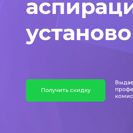
аспирац
установо
Выдае
профе
Получить скидку
коми