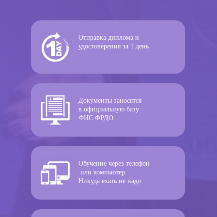
Отправка диплома и
удостоверения за 1 день
Документы заносятся
в официальную базу
ФИС ФРДО
Обучение через телефон
или компьютер.
Никуда ехать не надо