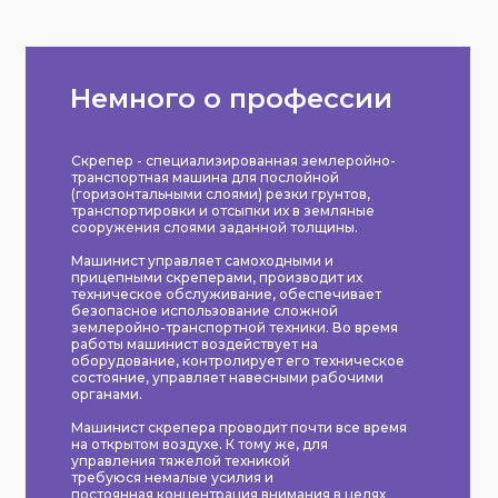
Немного о профессии
Скрепер - специализированная землеройно-
транспортная машина для послойной
(горизонтальными слоями) резки грунтов,
транспортировки и отсыпки их в земляные
сооружения слоями заданной толщины.
Машинист управляет самоходными и
прицепными скреперами, производит их
техническое обслуживание, обеспечивает
безопасное использование сложной
землеройно-транспортной техники. Во время
работы машинист воздействует на
оборудование, контролирует его техническое
состояние, управляет навесными рабочими
органами.
Машинист скрепера проводит почти все время
на открытом воздухе. К тому же, для
управления тяжелой техникой
требуюся немалые усилия и
постоянная концентрация внимания в целях