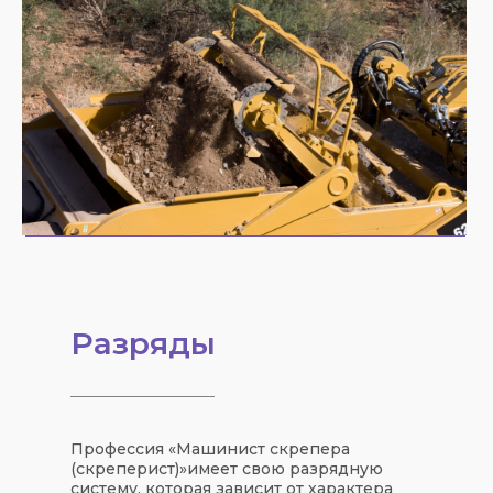
Разряды
Профессия «
Машинист скрепера
(скреперист)
»
имеет свою
разрядную
систему
, которая зависит от характера