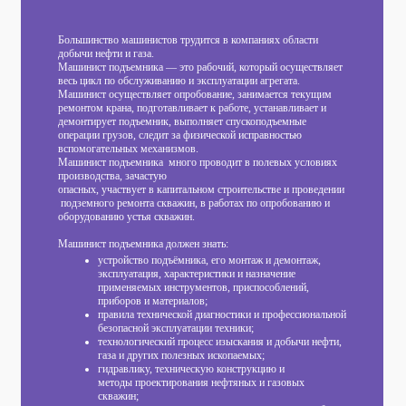
Большинство машинистов трудится в компаниях области
добычи нефти и газа.
Машинист подъемника — это рабочий, который осуществляет
весь цикл по обслуживанию и эксплуатации агрегата.
Машинист осуществляет опробование, занимается текущим
ремонтом крана, подготавливает к работе, устанавливает и
демонтирует подъемник, выполняет спускоподъемные
операции грузов, следит за физической исправностью
вспомогательных механизмов.
Машинист подъемника много проводит в полевых условиях
производства, зачастую
опасных, участвует в капитальном строительстве и проведении
подземного ремонта скважин, в работах по опробованию и
оборудованию устья скважин.
Машинист подъемника должен знать:
устройство подъёмника, его монтаж и демонтаж,
эксплуатация, характеристики и назначение
применяемых инструментов, приспособлений,
приборов и материалов;
правила технической диагностики и профессиональной
безопасной эксплуатации техники;
технологический процесс изыскания и добычи нефти,
газа и других полезных ископаемых;
гидравлику, техническую конструкцию и
методы проектирования нефтяных и газовых
скважин;