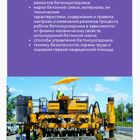
ремонтов бетоноукладчика;
марки бетонной смеси, материалы, ее
технические
характеристики, содержание и правила
настроек и изменения режимов процесса
работы бетоноукладчика в зависимости
от физико-механических свойств
используемой бетонной смеси;
способы управления бетоноукладчика;
технику безопасности, охраны труда и
оказания первой медицинской помощи.