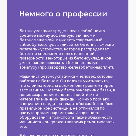
Немного о профессии
Бетоноукладчик представляет собой нечто
среднее между асфальтоукладчиком и
бетономешалкой. У них есть современный
вибробункер, куда заливается бетонная смесь и
питатель – устройство, которое распределяет
бетон по специально подготовленной
поверхности. Некоторые из бетоноукладчиков
умеют запрессовывать в бетон стальную
арматуру (производство железобетонных плит).
Машинист бетоноукладчика – человек, который
работает с бетоном. Он должен учитывать то,
что слой материала должен быть ровным перед
застыванием. Поэтому бетоноукладчик обязан, в
целях сохранения качества, пройтись по
материалу минимум дважды. Помимо прочего,
специалист следит за тем, чтобы сам бетон был
правильной консистенции, не отличался по
цвету и прочим параметрам. Исправность
оборудования и транспорта также обязанность
машиниста – он должен вовремя ремонтировать
его.
В функции такого специалиста входит