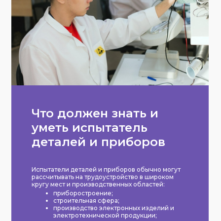
Что должен знать и
уметь испытатель
деталей и приборов
Испытатели деталей и приборов обычно могут
рассчитывать на трудоустройство в широком
кругу мест и производственных областей:
приборостроение;
строительная сфера;
производство электронных изделий и
электротехнической продукции;