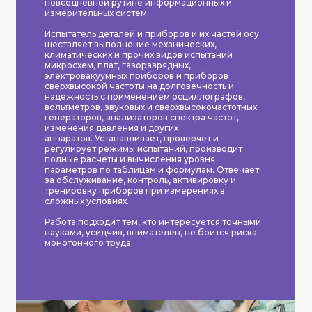
повседневной рутине информационных и
измерительных систем.
Испытатель деталей и приборов и их частей осу
ществляет выполнение механических,
климатических и прочих видов испытаний
микросхем, плат, газоразрядных,
электровакуумных приборов и приборов
сверхвысокой частоты на долговечность и
надежность с применением осциллографов,
вольтметров, звуковых и сверхвысокочастотных
генераторов, анализаторов спектра частот,
изменения давления и других
аппаратов. Устанавливает, проверяет и
регулирует режимы испытаний, производит
полные расчеты и вычисления уровня
параметров по таблицам и формулам. Отвечает
за обслуживание, контроль, активировку и
тренировку приборов при измерениях в
сложных условиях.
Работа подходит тем, кто интересуется точными
науками, усидчив, внимателен, не боится риска
монотонного труда.