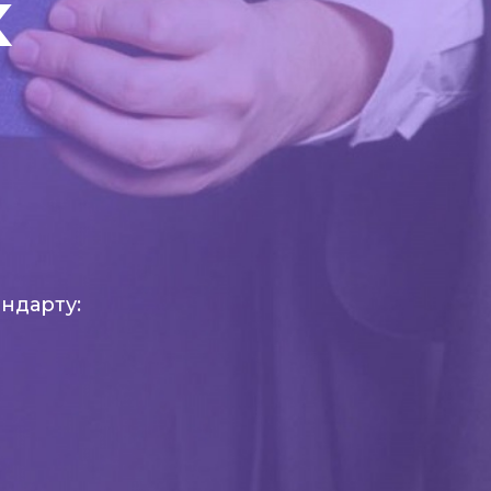
х
ндарту: