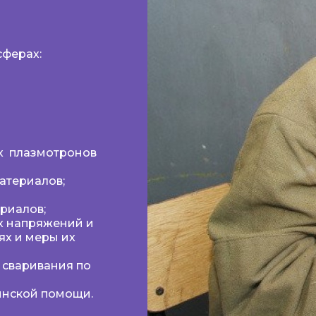
сферах:
х плазмотронов
атериалов;
риалов;
х напряжений и
х и меры их
 сваривания по
инской помощи.