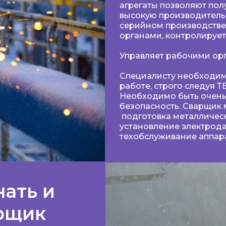
агрегаты позволяют по
высокую производительн
серийном производстве
органами, контролирует
Управляет рабочими орг
Специалисту необходимо
работе, строго следуя 
Необходимо быть очень
безопасность. Сварщик 
подготовка металлическ
установление электрода
техобслуживание аппара
нать и
арщик