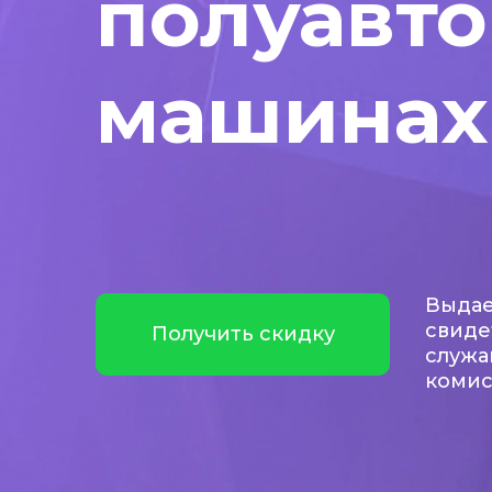
полуавт
машинах
Выдае
свиде
Получить скидку
служа
коми