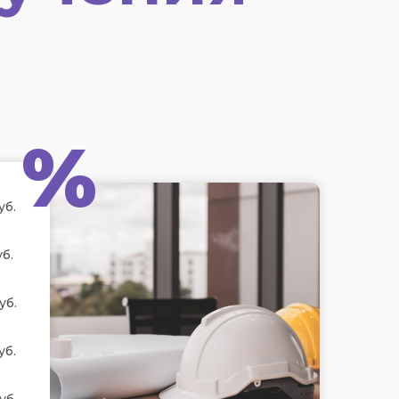
%
уб.
б.
уб.
уб.