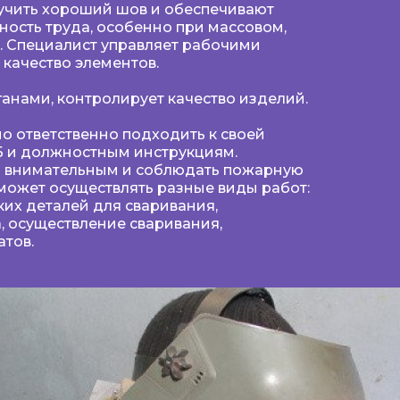
лучить хороший шов и обеспечивают
ость труда, особенно при массовом,
. Специалист управляет рабочими
 качество элементов.
анами, контролирует качество изделий.
 ответственно подходить к своей
ТБ и должностным инструкциям.
 внимательным и соблюдать пожарную
может осуществлять разные виды работ:
их деталей для сваривания,
, осуществление сваривания,
тов.