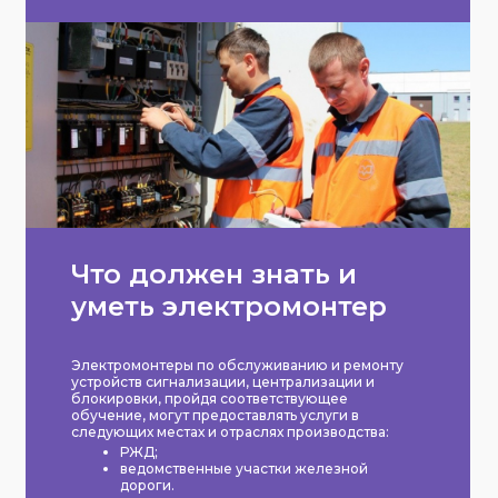
Что должен знать и
уметь электромонтер
Электромонтеры по обслуживанию и ремонту
устройств сигнализации, централизации и
блокировки, пройдя соответствующее
обучение, могут предоставлять услуги в
следующих местах и отраслях производства:
РЖД;
ведомственные участки железной
дороги.