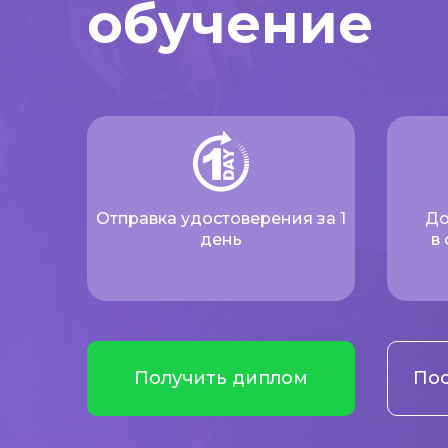
обучение
Отправка удостоверения за 1
До
день
в
Получить диплом
Пос