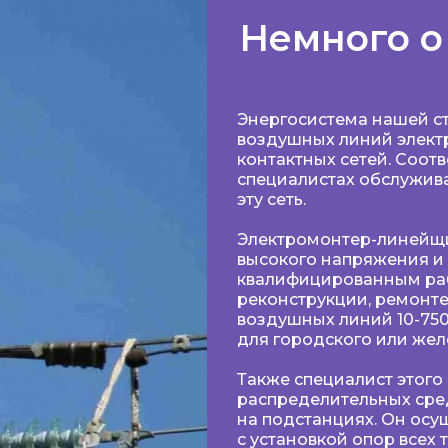
Немного о
Энергосистема нашей ст
воздушных линий элект
контактных сетей. Соотв
специалистах обслужи
эту сеть.
Электромонтер-линейщ
высокого напряжения и 
квалифицированным раб
реконструкции, ремонте
воздушных линий 10-750 
для городского или же
Также специалист этого
распределительных сред
на подстанциях. Он осу
с установкой опор всех