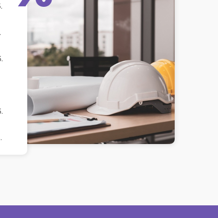
.
.
.
.
.