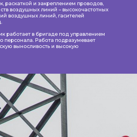
, раскаткой и закреплением проводов,
йств воздушных линий – высокочастотных
ний воздушных линий, гасителей
.
к работает в бригаде под управлением
о персонала. Работа подразумевает
скую выносливость и высокую