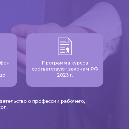
ефон
Программа курсов
соответствуют законам РФ
до
2023 г.
детельство о профессии рабочего,
ол.