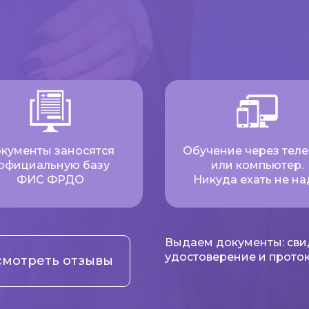
кументы заносятся
Обучение через тел
 официальную базу
или компьютер.
ФИС ФРДО
Никуда ехать не на
Выдаем документы: сви
удостоверение и проток
мотреть отзывы