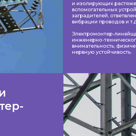
и изолирующих растяжек
вспомогательных устро
заградителей, ответвле
вибрации проводов и т.д
Электромонтер-линейщи
инженерно-техническог
внимательность, физиче
нервную устойчивость.
и
тер-