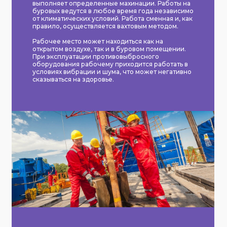
выполняет определенные махинации. Работы на
буровых ведутся в любое время года независимо
от климатических условий. Работа сменная и, как
правило, осуществляется вахтовым методом.
Рабочее место может находиться как на
открытом воздухе, так и в буровом помещении.
При эксплуатации противовыбросного
оборудования рабочему приходится работать в
условиях вибрации и шума, что может негативно
сказываться на здоровье.