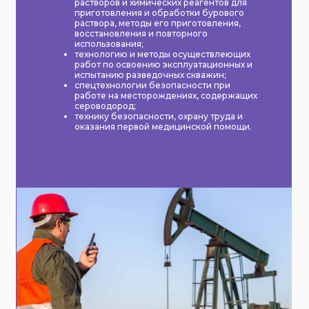
растворов и химических реагентов для
приготовления и обработки бурового
раствора, методы его приготовления,
восстановления и повторного
использования;
технологию и методы осуществлеющих
работ по освоению эксплуатационных и
испытанию разведочных скважин;
спецтехнологии безопасности при
работе на месторождениях, содержащих
сероводород;
технику безопасности, охрану труда и
оказания первой медицинской помощи.