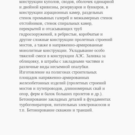
конструкции куполов, сводов, оболочек одинарной
и двойной кривизны, резервуаров и бункеров, в
конструкции аэрационных камер, раздельных
стенок промывных галерей и межкамерных стенок
отстойников, стенок спиральных камер,
перекрытий и отсасывающих труб
гидросооружений, в ребристые, коробчатые и
другие сложные конструкции пролетных строений
мостов, а также в напряженно-армированные
монолитные конструкции. Укладывание особо
тяжелой смеси в конструкции АЭС. Заливка за
облицовку, в штрабы с закладными частями и
различные виды несъемной опалубки.
Изготовление на полигонах строительных
площадок напряженно-армированных
железобетонных изделий (пролетных строений
мостов и путепроводов, длинномерных свай и
опор, ферм и балок больших пролетов и др.).
Бетонирование закладных деталей в фундаментах
турбогенераторов, питательных электронасосов и
т.п. Бетонирование скважин и траншей.