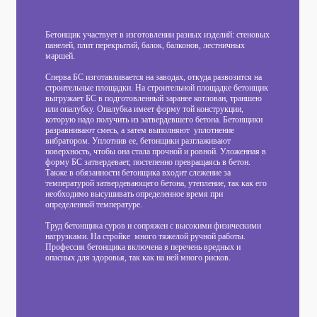
Бетонщик участвует в изготовлении разных изделий: стеновых
панелей, плит перекрытий, балок, балконов, лестничных
маршей.
Сперва БС изготавливается на заводах, откуда развозится на
строительные площадки. На строительной площадке бетонщик
выгружает БС в подготовленный заранее котлован, траншею
или опалубку. Опалубка имеет форму той конструкции,
которую надо получить из затвердевшего бетона. Бетонщики
разравнивают смесь, а затем выполняют уплотнение
вибратором. Уплотнив ее, бетонщики разглаживают
поверхность, чтобы она стала прочной и ровной. Уложенная в
форму БС затвердевает, постепенно превращаясь в бетон.
Также в обязанности бетонщика входит слежение за
температурой затвердевающего бетона, утепление, так как его
необходимо высушивать определенное время при
определенной температуре.
Труд бетонщика суров и сопряжен с высокими физическими
нагрузками. На стройке много тяжелой ручной работы.
Профессия бетонщика включена в перечень вредных и
опасных для здоровья, так как на ней много рисков.