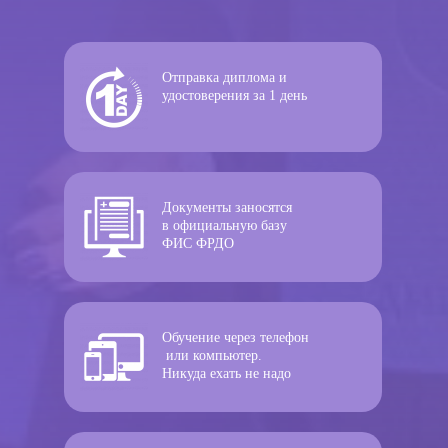
Отправка диплома и
удостоверения за 1 день
Документы заносятся
в официальную базу
ФИС ФРДО
Обучение через телефон
или компьютер.
Никуда ехать не надо