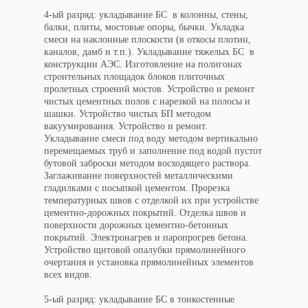
4-ый разряд: укладывание БС в колонны, стены,
балки, плиты, мостовые опоры, бычки. Укладка
смеси на наклонные плоскости (в откосы плотин,
каналов, дамб и т.п.). Укладывание тяжелых БС в
конструкции АЭС. Изготовление на полигонах
строительных площадок блоков плиточных
пролетных строений мостов. Устройство и ремонт
чистых цементных полов с нарезкой на полосы и
шашки. Устройство чистых БП методом
вакуумирования. Устройство и ремонт.
Укладывание смеси под воду методом вертикально
перемещаемых труб и заполнение под водой пустот
бутовой заброски методом восходящего раствора.
Заглаживание поверхностей металлическими
гладилками с посыпкой цементом. Прорезка
температурных швов с отделкой их при устройстве
цементно-дорожных покрытий. Отделка швов и
поверхности дорожных цементно-бетонных
покрытий. Электронагрев и паропрогрев бетона.
Устройство щитовой опалубки прямолинейного
очертания и установка прямолинейных элементов
всех видов.
​​​​​​​5-ый разряд: укладывание БС в тонкостенные