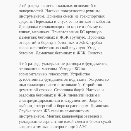
2-ой разряд: очистка скальных оснований и
поверхностей. Насечка поверхностей ручным
инструментом. Приемка смеси из транспортных
средств. Перекидка и спуск ее по лоткам и хоботам.
Дозировка составляющих по массе и объему на
тачках, мерниках. Приготовление БС вручную.
Демонтаж бетонных и ЖБК вручную. Пробивка
отверстий и борозд в бетонных и ЖБК, срубка
голов железобетонных свай вручную. Уход за
бетоном. Демонтаж бетонных и ЖБК. Очистка.
3-ий разряд: укладывание раствора в фундаменты,
основания и массивы. Укладка БС на
горизонтальных плоскостях. Устройство
бутобетонных фундаментов под залив. Устройство
подстилающих слоев и оснований. Устройство
цементной стяжки. Строповка бадей. Насечка и
разломка бетонных и ЖБК пневматическим и
электрифицированным инструментом. Заделка
выбоин, отверстий и борозд раствором. Демонтаж.
Срубка голов ЖБ свай пневматическим
инструментом. Монтаж каналообразователей и
укладывание серпентинитовой смеси в блоки сухой
защиты атомных электростанций АЭС.