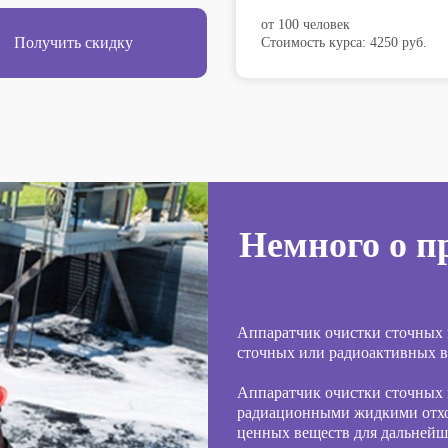
от 100 человек
Получить скидку
Стоимость курса: 4250 руб.
Немного о п
Аппаратчик очистки сточных 
сточных или радиоактивных в
Аппаратчик очистки сточных 
радиационными жидкими отхо
ценных веществ для дальнейш