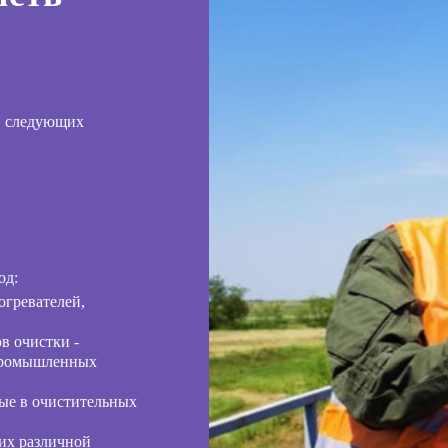
в следующих
од:
огревателей,
в очистки -
 промышленных
ые в очистительных
их различной